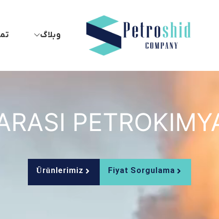
وبلاگ
تما
RASI PETROKIMYA 
Ürünlerimiz
Fiyat Sorgulama