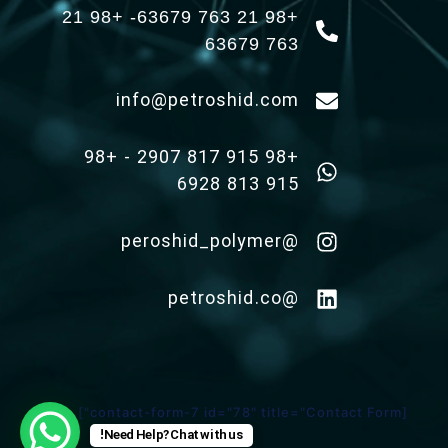
+98 21 763 63679- +98 21
763 63679
info@petroshid.com
+98 915 817 2907 - +98
915 813 6928
@peroshid_polymer
@petroshid.co
[contact-form-7 id="78" title="Contact Form"]
Need Help? Chat with us!